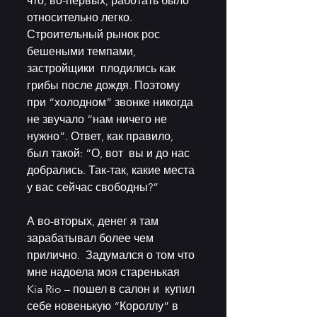
что, во-первых, работать было  
относительно легко. 
Строительный рынок рос 
бешеными темпами, 
застройщики  плодились как 
грибы после дождя. Поэтому 
при “холодном” звонке никогда  
не звучало “нам ничего не 
нужно”. Ответ, как правило, 
был такой: “О, вот  вы и до нас 
добрались. Так-так, какие места 
у вас сейчас свободны?”
А во-вторых, денег я там 
зарабатывал более чем 
прилично.  Задумался о том что 
мне надоела моя старенькая 
Kia Rio – пошел в салон и  купил 
себе новенькую “Короллу” в 