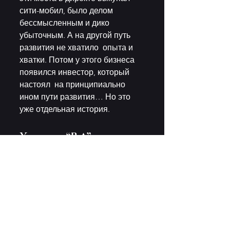
сити-мобил, было делом  
бессмысленным и дико 
убыточным. А на другой путь 
развития не хватило  опыта и 
хватки. Потом у этого бизнеса 
появился инвестор, который 
настоял  на принципиально 
ином пути развития… Но это 
уже отдельная история. 
Холдинг “RA”
Не согласившись с путем, 
предложенным инвестором, я 
бросил  город, решил 
довериться судьбе и уехал 
пожить в загородный дом к  