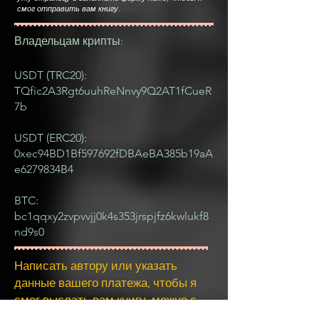
смог отправить вам книгу.
Владельцам
крипты:
USDT (TRC20):
TQfic2A3Rgt6uuhReNnvy9Q2AT1fCueR
7b
USDT (ERC20):
0xec94BD1Bf597692fDBAeBA385b19aA
e6279834B4
BTC:
bc1qqxy2zvpvvjj0k4s353jrspjfz6kwlukf8
nd9s0
Написать автору или указать
данные вашего платежа, чтобы я
смог выслать вам книгу, можно с
помощью этой формы: