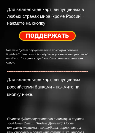
Для владельцев карт, выпущенных в
любых странах мира (кроме России) -
нажмите на кнопку:
ПОДДЕРЖАТЬ
Платеж будет осуществлен с помощью сервиса
BuyMeACoffee.com. Не забудьте указ
ать ваш реальный
e
mail при "покупке кофе" ч
тобы я смог выслать вам
книгу.
Для
владель
цев карт, выпущенных
российскими банками - нажмите на
кнопку ниже.
Платеж будет осуществлен с помощью сервиса
YooMoney (бывш. "Яндекс.Деньги"). После
отправки платежа, пожалуйста, вернитесь на
уту страницу и заполните форму ниже, чтобы я