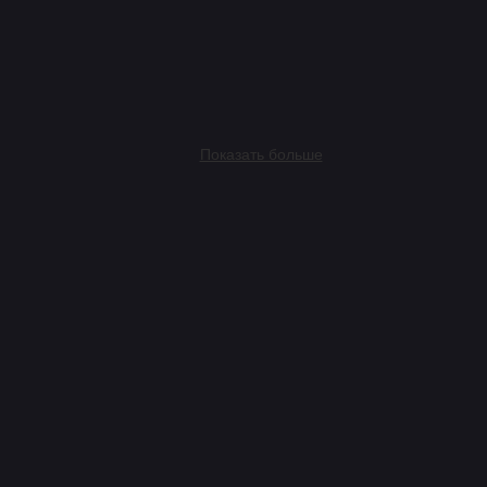
VC.ru
(ЛитРес)
Показать больше