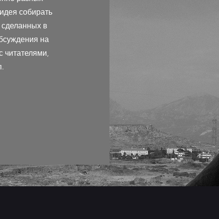
 идея собирать
, сделанных в
обсуждения на
с читателями,
.