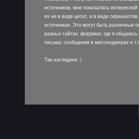
источников, мне показалась интересной
их не в виде цитат, а в виде скриншотов
источниках. Это могут быть различные 
разных сайтах, форумах, где я общаюсь 
письма, сообщения в мессенджерах и т.п
Так нагляднее :)